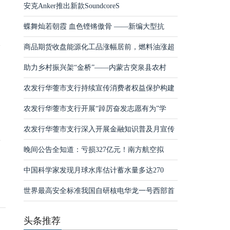
安克Anker推出新款SoundcoreS
蝶舞灿若朝霞 血色铿锵傲骨 ——新编大型抗
八
商品期货收盘能源化工品涨幅居前，燃料油涨超
、
助力乡村振兴架“金桥”——内蒙古突泉县农村
高
农发行华蓥市支行持续宣传消费者权益保护构建
农发行华蓥市支行开展“踔厉奋发志愿有为”学
农发行华蓥市支行深入开展金融知识普及月宣传
请
晚间公告全知道：亏损327亿元！南方航空拟
中国科学家发现月球水库估计蓄水量多达270
世界最高安全标准我国自研核电华龙一号西部首
头条推荐