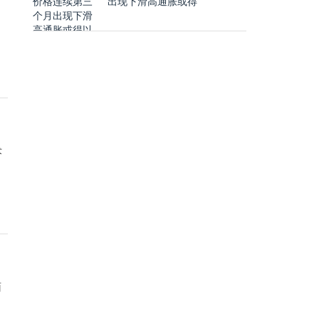
出现下滑高通胀或得
术
面