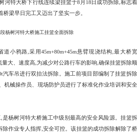
树河特大桥下行线连续梁挂篮于8月18日成功拆除,标志
着桥梁早日完工又迈出了坚实一步。
小鸦路,采用45m+80m+45m悬臂现浇结构,最大桥
鸦路车流量大、速度高,为减少对公路行车的影响,确保挂篮拆除
80t汽车吊进行双抬法拆除。施工前项目部编制了挂篮拆
员、机械操作员、现场防护员进行了标准化作业培训和安
工,是杨树河特大桥施工中级别最高的安全风险源。挂篮
拆除作业专人指挥,安全可控。该挂篮的成功拆除解除了