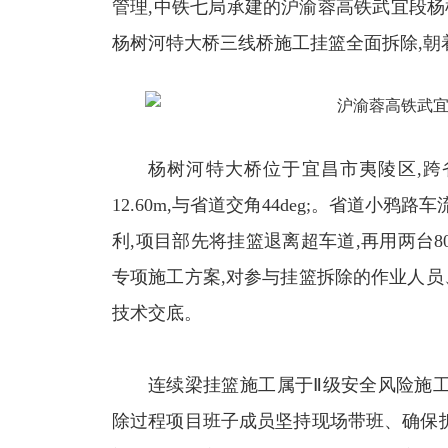
管理,中铁七局承建的沪渝蓉高铁武宜段杨
杨树河特大桥三线桥施工挂篮全面拆除,朝
杨树河特大桥位于宜昌市夷陵区,跨省道
12.60m,与省道交角44deg;。省道小
利,项目部先将挂篮退离超车道,再用两台
专项施工方案,对参与挂篮拆除的作业人
技术交底。
连续梁挂篮施工属于Ⅱ级安全风险施
除过程项目班子成员坚持现场带班、确保