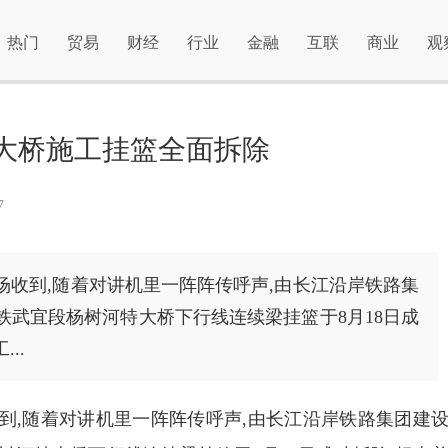
热门
贸易
财经
行业
金融
互联
商业
观
大桥施工挂篮全面拆除
07
场收到,随着对讲机里一阵阵传呼声,由长江沿岸铁路集
铁武宜段杨树河特大桥下行线连续梁挂篮于8月18日成
..
到,随着对讲机里一阵阵传呼声,由长江沿岸铁路集团建