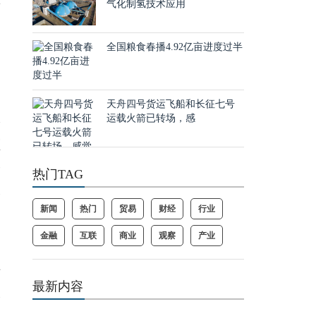
着
气化制氢技术应用
全国粮食春播4.92亿亩进度过半
天舟四号货运飞船和长征七号
宽
运载火箭已转场，感
顺
除
热门TAG
全
新闻
热门
贸易
财经
行业
金融
互联
商业
观察
产业
拆
最新内容
桥