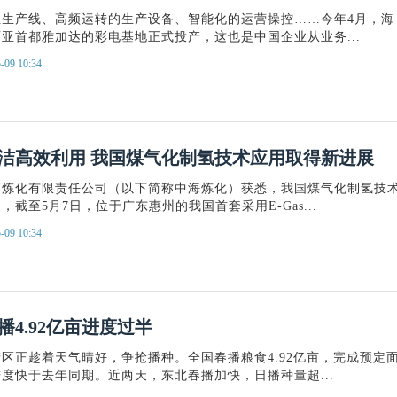
组生产线、高频运转的生产设备、智能化的运营操控……今年4月，海
亚首都雅加达的彩电基地正式投产，这也是中国企业从业务...
-09 10:34
洁高效利用 我国煤气化制氢技术应用取得新进展
油炼化有限责任公司（以下简称中海炼化）获悉，我国煤气化制氢技
截至5月7日，位于广东惠州的我国首套采用E-Gas...
-09 10:34
播4.92亿亩进度过半
区正趁着天气晴好，争抢播种。全国春播粮食4.92亿亩，完成预定
度快于去年同期。近两天，东北春播加快，日播种量超...