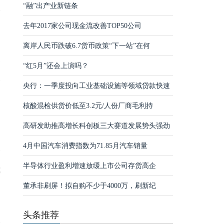
“融”出产业新链条
报
去年2017家公司现金流改善TOP50公司
离岸人民币跌破6.7货币政策“下一站”在何
务
“红5月”还会上演吗？
格
央行：一季度投向工业基础设施等领域贷款快速
自
核酸混检供货价低至3.2元/人份厂商毛利持
高研发助推高增长科创板三大赛道发展势头强劲
4月中国汽车消费指数为71.85月汽车销量
全
半导体行业盈利增速放缓上市公司存货高企
我
董承非刷屏！拟自购不少于4000万，刷新纪
头条推荐
价