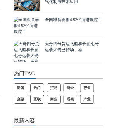
气化制氢技术应用
平
叠
全国粮食春播4.92亿亩进度过半
天舟四号货运飞船和长征七号
运载火箭已转场，感
中
个
热门TAG
新闻
热门
贸易
财经
行业
单
金融
互联
商业
观察
产业
和
最新内容