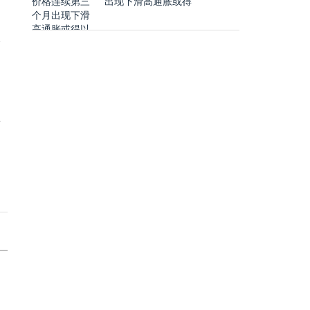
出现下滑高通胀或得
购
体
请