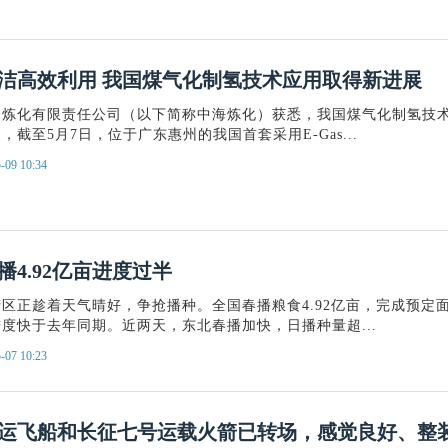
洁高效利用 我国煤气化制氢技术应用取得新进展
油炼化有限责任公司（以下简称中海炼化）获悉，我国煤气化制氢技
截至5月7日，位于广东惠州的我国首套采用E-Gas...
-09 10:34
播4.92亿亩进度过半
区正趁着天气晴好，争抢播种。全国春播粮食4.92亿亩，完成预定
度快于去年同期。近两天，东北春播加快，日播种量超...
-07 10:23
运飞船和长征七号运载火箭已转场，感觉良好、整