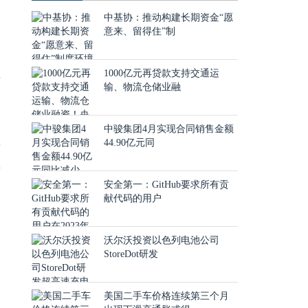
中基协：推动构建长期资金“愿
意来、留得住”制
应
1000亿元再贷款支持交通运
输、物流仓储业融
中骏集团4月实现合同销售金额
44.90亿元同
封
离
安全第一：GitHub要求所有贡
隔
献代码的用户
的
沃尔沃投资以色列电池公司
StoreDot研发
驿
美国二手车价格连续第三个月